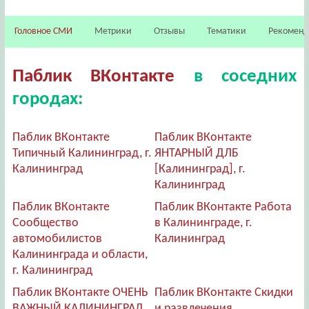
Головное СМИ
Метрики
Отзывы
Тематики
Рекомен
Паблик ВКонтакте
в соседних
городах:
Паблик ВКонтакте
Паблик ВКонтакте
Типичный Калининград, г.
ЯНТАРНЫЙ ДЛБ
Калининград
[Калининград], г.
Калининград
Паблик ВКонтакте
Паблик ВКонтакте Работа
Сообщество
в Калининграде, г.
автомобилистов
Калининград
Калининграда и области,
г. Калининград
Паблик ВКонтакте ОЧЕНЬ
Паблик ВКонтакте Скидки
ВАЖНЫЙ КАЛИНИНГРАД,
и развлечения